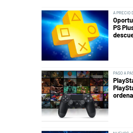
A PRECIO 
Oportu
PS Plu
descu
PASO A PA
PlaySt
PlaySta
ordena