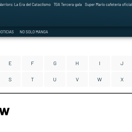
arriors: La Era del Cataclismo
TGA Tercera gala
Super Mario cafetería oficia
OTICIAS
NO SOLO MANGA
E
F
G
H
I
J
S
T
U
V
W
X
ow