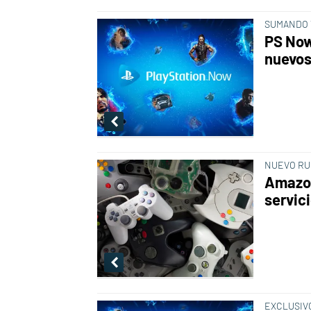
SUMANDO 
PS Now
nuevos 
NUEVO R
Amazon
servic
EXCLUSIV