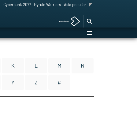
l
Cyberpunk 2077
Hyrule Warriors
Asia peculiar tradición
K
L
M
N
Y
Z
#