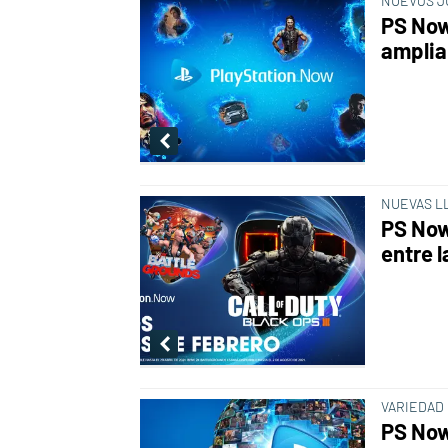
NUEVOS J
PS Now
amplia
NUEVAS L
PS Now
entre 
VARIEDAD
PS Now