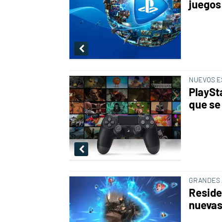
juegos
NUEVOS 
PlaySt
que se
GRANDES 
Residen
nuevas