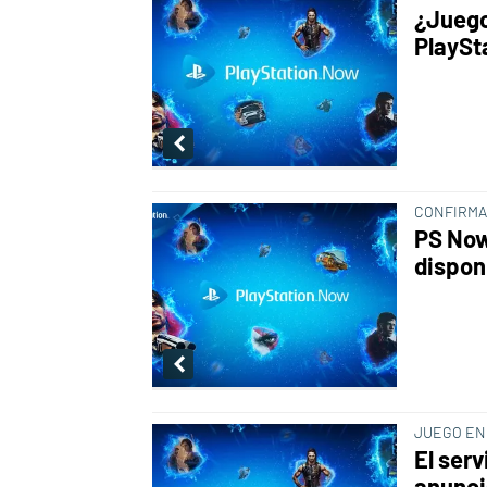
¿Juego
PlaySt
CONFIRMA
PS Now
dispon
JUEGO EN
El serv
anunci