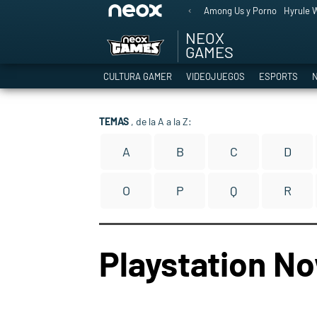
Among Us y Porno
Hyrule W
NEOX
GAMES
CULTURA GAMER
VIDEOJUEGOS
ESPORTS
N
TEMAS
, de la A a la Z:
A
B
C
D
O
P
Q
R
Playstation N