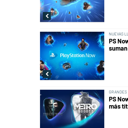
NUEVAS L
PS Now
suman a
GRANDES
PS Now
más tít