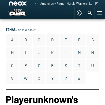
Among Us y Porno
Hyrule Warriors: La Era del 
TEMAS
, de la A a la Z:
A
B
C
D
E
F
G
H
I
J
K
L
M
N
O
P
Q
R
S
T
U
V
W
X
Y
Z
#
Playerunknown's