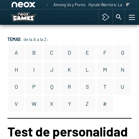
Among Us y Porno
Hyrule Warriors: La Era del 
TEMAS
, de la A a la Z:
A
B
C
D
E
F
G
H
I
J
K
L
M
N
O
P
Q
R
S
T
U
V
W
X
Y
Z
#
Test de personalidad