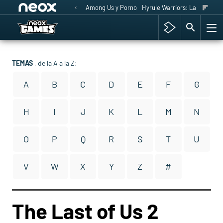
Among Us y Porno
Hyrule Warriors: La Era del 
TEMAS
, de la A a la Z:
A
B
C
D
E
F
G
H
I
J
K
L
M
N
O
P
Q
R
S
T
U
V
W
X
Y
Z
#
The Last of Us 2