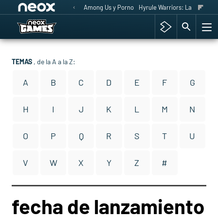
Among Us y Porno
Hyrule Warriors: La Era del 
TEMAS
, de la A a la Z:
A
B
C
D
E
F
G
H
I
J
K
L
M
N
O
P
Q
R
S
T
U
V
W
X
Y
Z
#
fecha de lanzamiento