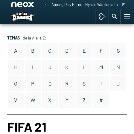
Among Us y Porno
Hyrule Warriors: La Era del 
TEMAS
, de la A a la Z:
A
B
C
D
E
F
G
H
I
J
K
L
M
N
O
P
Q
R
S
T
U
V
W
X
Y
Z
#
FIFA 21