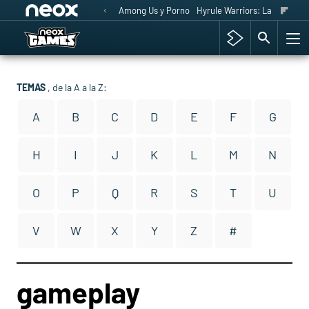
Among Us y Porno
Hyrule Warriors: La Era del 
TEMAS
, de la A a la Z:
A
B
C
D
E
F
G
H
I
J
K
L
M
N
O
P
Q
R
S
T
U
V
W
X
Y
Z
#
gameplay