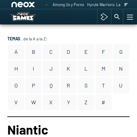
Among Us y Porno
Hyrule Warriors: La Era del 
TEMAS
, de la A a la Z:
A
B
C
D
E
F
G
H
I
J
K
L
M
N
O
P
Q
R
S
T
U
V
W
X
Y
Z
#
Niantic