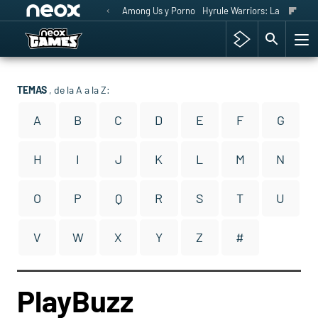
Among Us y Porno
Hyrule Warriors: La Era del 
TEMAS
, de la A a la Z:
A
B
C
D
E
F
G
H
I
J
K
L
M
N
O
P
Q
R
S
T
U
V
W
X
Y
Z
#
PlayBuzz