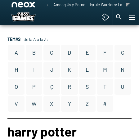
Among Us y Porno
Hyrule Warriors: La Era del 
TEMAS
, de la A a la Z:
A
B
C
D
E
F
G
H
I
J
K
L
M
N
O
P
Q
R
S
T
U
V
W
X
Y
Z
#
harry potter