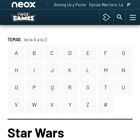
Among Us y Porno
Hyrule Warriors: La Era del 
TEMAS
, de la A a la Z:
A
B
C
D
E
F
G
H
I
J
K
L
M
N
O
P
Q
R
S
T
U
V
W
X
Y
Z
#
Star Wars