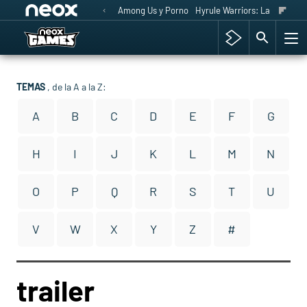
Among Us y Porno
Hyrule Warriors: La Era del 
TEMAS
, de la A a la Z:
A
B
C
D
E
F
G
H
I
J
K
L
M
N
O
P
Q
R
S
T
U
V
W
X
Y
Z
#
trailer