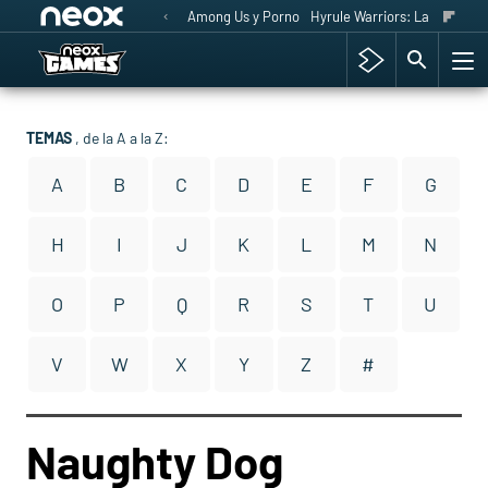
Among Us y Porno
Hyrule Warriors: La Era del 
TEMAS
, de la A a la Z:
A
B
C
D
E
F
G
H
I
J
K
L
M
N
O
P
Q
R
S
T
U
V
W
X
Y
Z
#
Naughty Dog